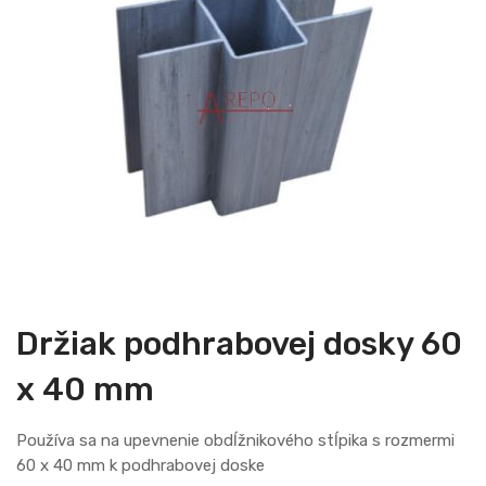
the
end
of
the
images
gallery
Skip
to
the
Držiak podhrabovej dosky 60
beginning
of
x 40 mm
the
images
Používa sa na upevnenie obdĺžnikového stĺpika s rozmermi
gallery
60 x 40 mm k podhrabovej doske