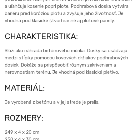
a uľahčuje kosenie popri plote. Podhrabová doska vytvára
bariéru pred koróziou plotu a zvyšuje jeho životnosť. Je
vhodná pod klasické štvorhranné aj plotové panely.
CHARAKTERISTIKA:
Slúži ako náhrada betónového múrika. Dosky sa osádzajú
medzi stĺpiky pomocou kovových držiakov podhrabových
dosiek. Dokáže sa prispôsobiť rôznym zakriveniam a
nerovnostiam terénu. Je vhodná pod klasické pletivo.
MATERIÁL:
Je vyrobená z betónu a v jej strede je prelis.
ROZMERY:
249 x 4 x 20 cm
250 x 4 x 30 cm