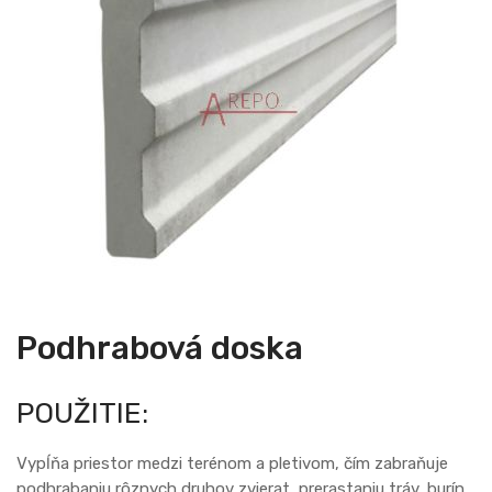
the
end
of
the
images
gallery
Skip
to
the
Podhrabová doska
beginning
of
POUŽITIE:
the
images
gallery
Vypĺňa priestor medzi terénom a pletivom, čím zabraňuje
podhrabaniu rôznych druhov zvierat, prerastaniu tráv, burín