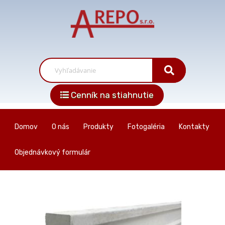
Cenník na stiahnutie
Domov
O nás
Produkty
Fotogaléria
Kontakty
Objednávkový formulár
Skip
to