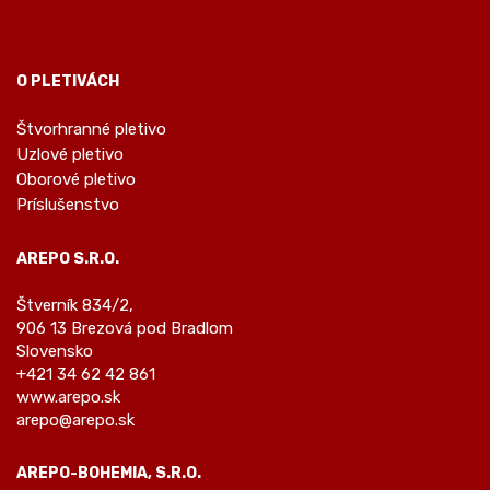
O PLETIVÁCH
Štvorhranné pletivo
Uzlové pletivo
Oborové pletivo
Príslušenstvo
AREPO S.R.O.
Štverník 834/2,
906 13 Brezová pod Bradlom
Slovensko
+421 34 62 42 861
www.arepo.sk
arepo@arepo.sk
AREPO-BOHEMIA, S.R.O.