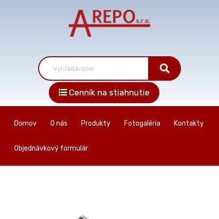
Cenník na stiahnutie
Domov
O nás
Produkty
Fotogaléria
Kontakty
Objednávkový formulár
Skip
to