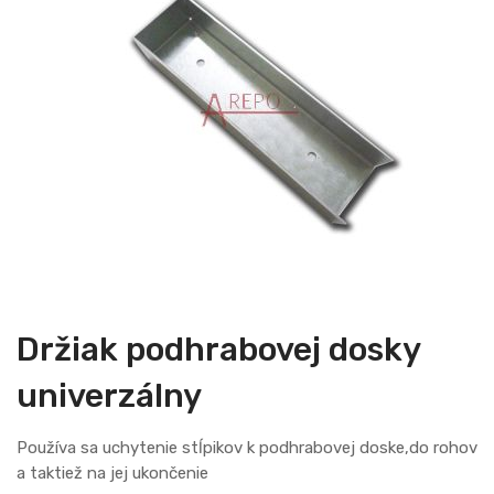
the
end
of
the
images
gallery
Skip
to
the
Držiak podhrabovej dosky
beginning
of
univerzálny
the
images
Používa sa uchytenie stĺpikov k podhrabovej doske,do rohov
gallery
a taktiež na jej ukončenie