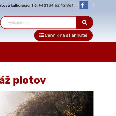
ovú kalkuláciu, t.č.
+421 34 62 42 861
Cenník na stiahnutie
ž plotov