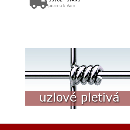
DOVOZ TOVARU
priamo k Vám