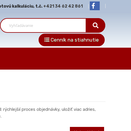
ovú kalkuláciu, t.č.
+421 34 62 42 861
Cenník na stiahnutie
rýchlejšií proces objednávky, uložiť viac adries,
.