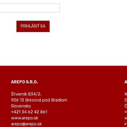
PRIHLÁSIŤ SA
AREPO S.R.O.
A
Štverník 834/2,
N
906 13 Brezová pod Bradlom
5
Slovensko
Č
+421 34 62 42 861
+
www.arepo.sk
w
arepo@arepo.sk
i