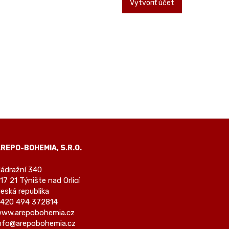
Vytvoriť účet
REPO-BOHEMIA, S.R.O.
ádražní 340
17 21 Týnište nad Orlicí
eská republika
420 494 372814
ww.arepobohemia.cz
nfo@arepobohemia.cz