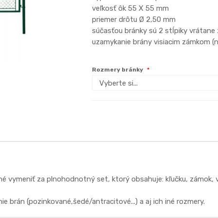
veľkosť ôk 55 X 55 mm
priemer drôtu Ø 2,50 mm
súčasťou bránky sú 2 stĺpiky vrátan
uzamykanie brány visiacim zámko
Rozmery bránky
vymeniť za plnohodnotný set, ktorý obsahuje: kľučku, zámok, vlo
 brán (pozinkované,šedé/antracitové...) a aj ich iné rozmery.