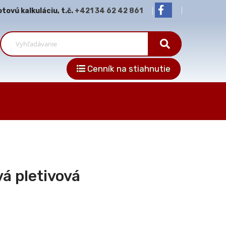
ovú kalkuláciu, t.č.
+421 34 62 42 861
Cenník na stiahnutie
vá pletivová