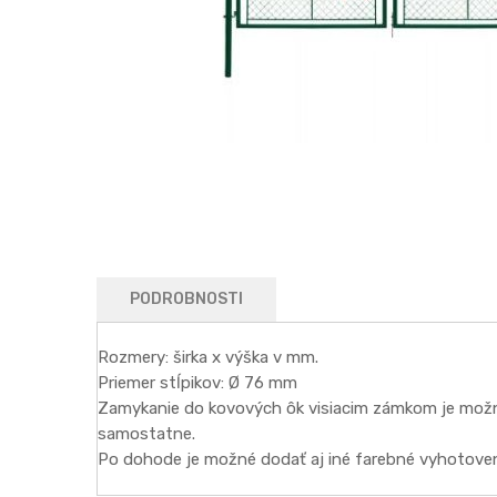
gallery
Skip
to
the
beginning
of
the
PODROBNOSTI
images
gallery
Rozmery: širka x výška v mm.
Priemer stĺpikov: Ø 76 mm
Zamykanie do kovových ôk visiacim zámkom je možné 
samostatne.
Po dohode je možné dodať aj iné farebné vyhotovenie