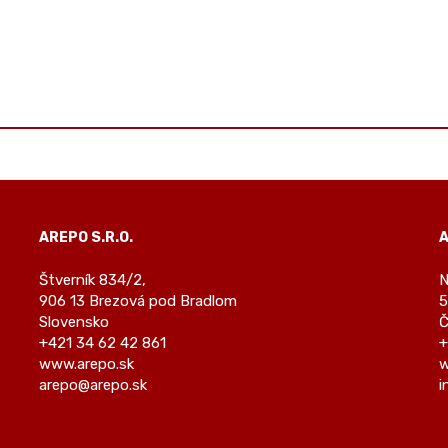
AREPO S.R.O.
A
Štverník 834/2,
N
906 13 Brezová pod Bradlom
5
Slovensko
Č
+421 34 62 42 861
+
www.arepo.sk
w
arepo@arepo.sk
i