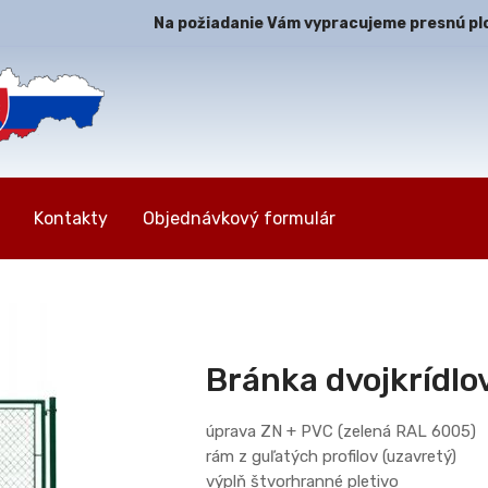
Na požiadanie Vám vypracujeme presnú plot
Kontakty
Objednávkový formulár
Bránka dvojkrídlo
úprava ZN + PVC (zelená RAL 6005)
rám z guľatých profilov (uzavretý)
výplň štvorhranné pletivo