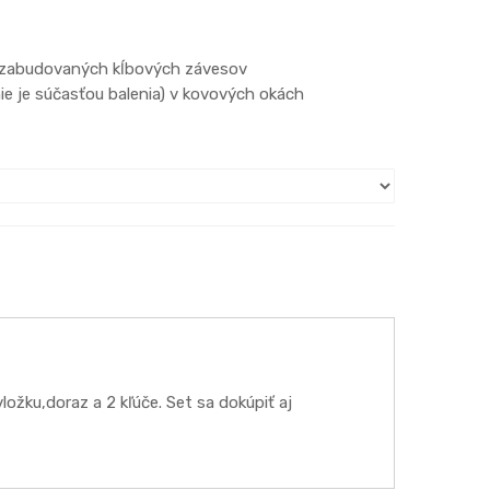
e zabudovaných kĺbových závesov
m (nie je súčasťou balenia) v kovových okách
žku,doraz a 2 kľúče. Set sa dokúpiť aj