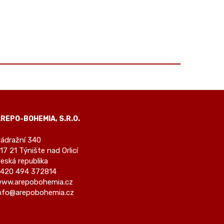
REPO-BOHEMIA, S.R.O.
ádražní 340
17 21 Týnište nad Orlicí
eská republika
420 494 372814
ww.arepobohemia.cz
nfo@arepobohemia.cz