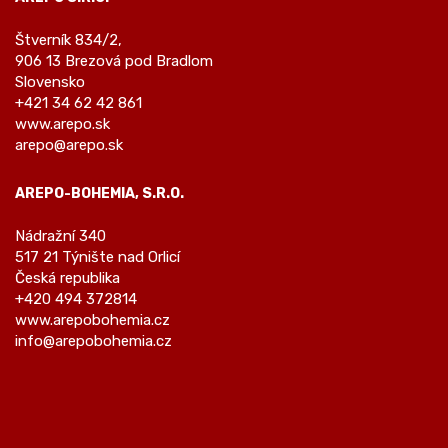
Štverník 834/2,
906 13 Brezová pod Bradlom
Slovensko
+421 34 62 42 861
www.arepo.sk
arepo@arepo.sk
AREPO-BOHEMIA, S.R.O.
Nádražní 340
517 21 Týnište nad Orlicí
Česká republika
+420 494 372814
www.arepobohemia.cz
info@arepobohemia.cz