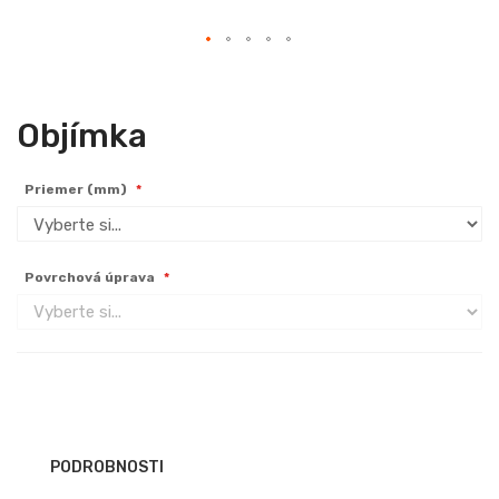
Skip
to
the
Objímka
beginning
of
Priemer (mm)
the
images
gallery
Povrchová úprava
PODROBNOSTI