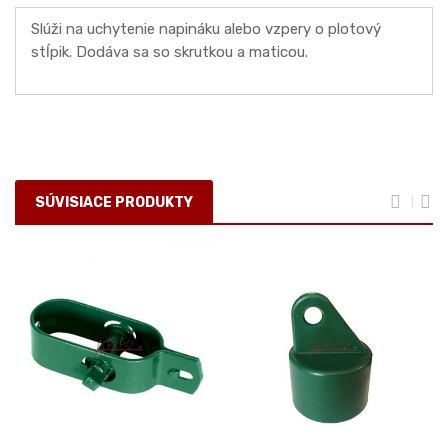
S
lúži na uchytenie napináku alebo vzpery o plotový
stĺpik. Dodáva sa so skrutkou a maticou.
SÚVISIACE PRODUKTY