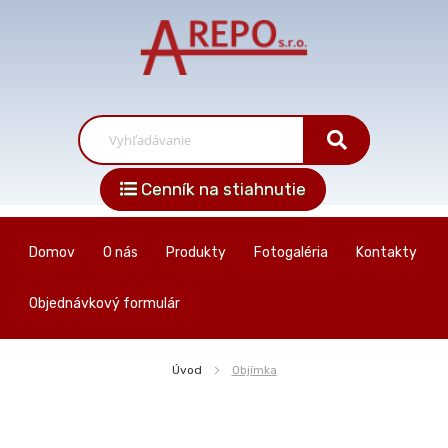
Cenník na stiahnutie
Domov
O nás
Produkty
Fotogaléria
Kontakty
Objednávkový formulár
Úvod
Objímka
Skip