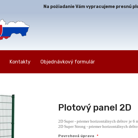
Na požiadanie Vám vypracujeme presnú plot
Kontakty
Objednávkový formulár
Plotový panel 2D
2D Super - priemer horizontálnych drôtov je 6
2D Super Strong - priemer horizontálnych drôt
Povrchová úprava