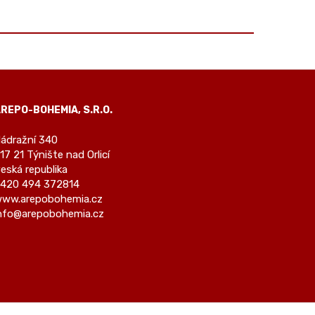
REPO-BOHEMIA, S.R.O.
ádražní 340
17 21 Týnište nad Orlicí
eská republika
420 494 372814
ww.arepobohemia.cz
nfo@arepobohemia.cz