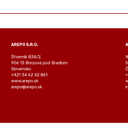
AREPO S.R.O.
A
Štverník 834/2,
N
906 13 Brezová pod Bradlom
5
Slovensko
Č
+421 34 62 42 861
+
www.arepo.sk
w
arepo@arepo.sk
i