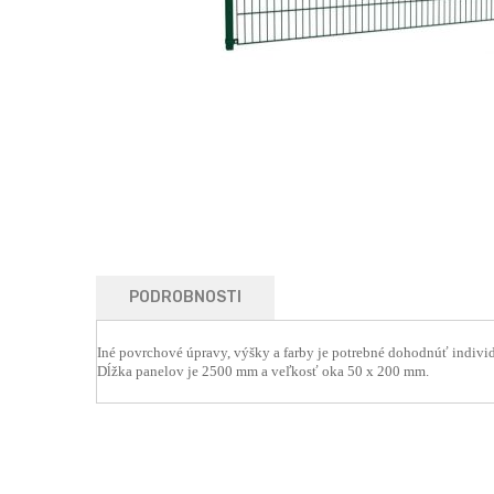
gallery
Skip
to
the
beginning
of
the
images
gallery
PODROBNOSTI
Iné povrchové úpravy, výšky a farby je potrebné dohodnúť indivi
Dĺžka panelov je 2500 mm a veľkosť oka 50 x 200 mm.