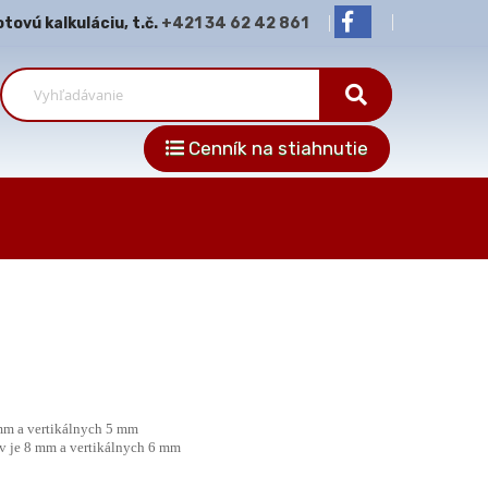
ovú kalkuláciu, t.č.
+421 34 62 42 861
Cenník na stiahnutie
 mm a vertikálnych 5 mm
ov je 8 mm a vertikálnych 6 mm